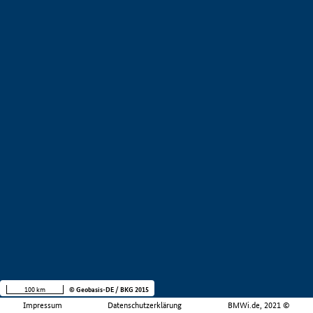
100 km
© Geobasis-DE / BKG 2015
Impressum
Datenschutzerklärung
BMWi.de, 2021 ©