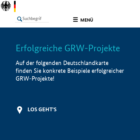
undefined
MENÜ
Erfolgreiche GRW-Projekte
LISTE
Filter
Info
Auf der folgenden Deutschlandkarte
finden Sie konkrete Beispiele erfolgreicher
GRW-Projekte!
LOS GEHT'S