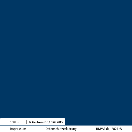
100 km
© Geobasis-DE / BKG 2015
Impressum
Datenschutzerklärung
BMWi.de, 2021 ©