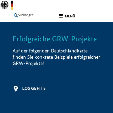
undefined
MENÜ
Erfolgreiche GRW-Projekte
LISTE
Filter
Info
Auf der folgenden Deutschlandkarte
finden Sie konkrete Beispiele erfolgreicher
GRW-Projekte!
LOS GEHT'S