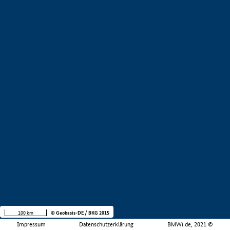
100 km
© Geobasis-DE / BKG 2015
Impressum
Datenschutzerklärung
BMWi.de, 2021 ©