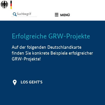
undefined
MENÜ
Erfolgreiche GRW-Projekte
LISTE
Filter
Info
Auf der folgenden Deutschlandkarte
finden Sie konkrete Beispiele erfolgreicher
GRW-Projekte!
LOS GEHT'S