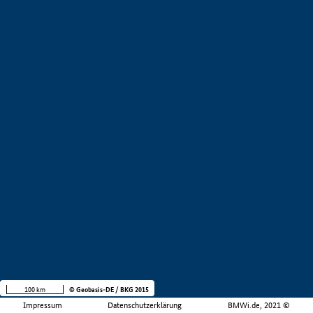
100 km
© Geobasis-DE / BKG 2015
Impressum
Datenschutzerklärung
BMWi.de, 2021 ©