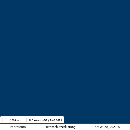
100 km
© Geobasis-DE / BKG 2015
Impressum
Datenschutzerklärung
BMWi.de, 2021 ©