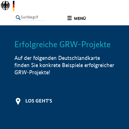
undefined
MENÜ
Erfolgreiche GRW-Projekte
LISTE
Filter
Info
Auf der folgenden Deutschlandkarte
finden Sie konkrete Beispiele erfolgreicher
GRW-Projekte!
LOS GEHT'S