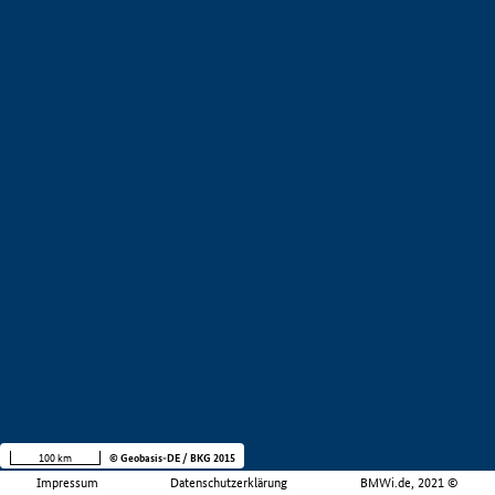
100 km
© Geobasis-DE / BKG 2015
Impressum
Datenschutzerklärung
BMWi.de, 2021 ©