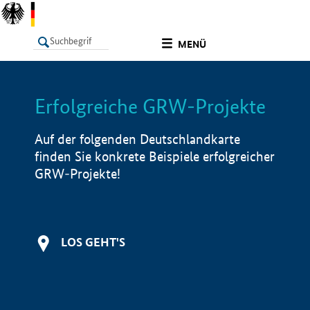
undefined
MENÜ
Erfolgreiche GRW-Projekte
LISTE
Filter
Info
Auf der folgenden Deutschlandkarte
finden Sie konkrete Beispiele erfolgreicher
GRW-Projekte!
LOS GEHT'S