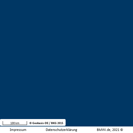
100 km
© Geobasis-DE / BKG 2015
Impressum
Datenschutzerklärung
BMWi.de, 2021 ©