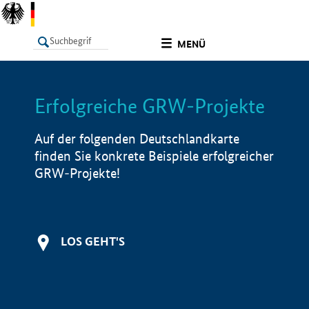
undefined
MENÜ
Erfolgreiche GRW-Projekte
LISTE
Filter
Info
Auf der folgenden Deutschlandkarte
finden Sie konkrete Beispiele erfolgreicher
GRW-Projekte!
LOS GEHT'S