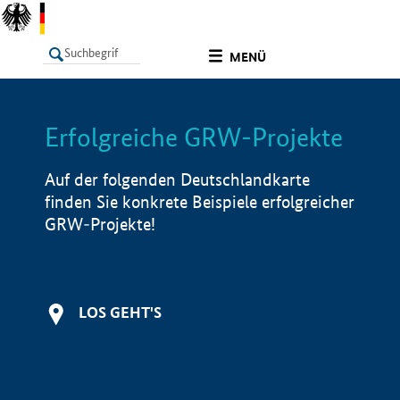
undefined
MENÜ
Erfolgreiche GRW-Projekte
LISTE
Filter
Info
Auf der folgenden Deutschlandkarte
finden Sie konkrete Beispiele erfolgreicher
GRW-Projekte!
LOS GEHT'S