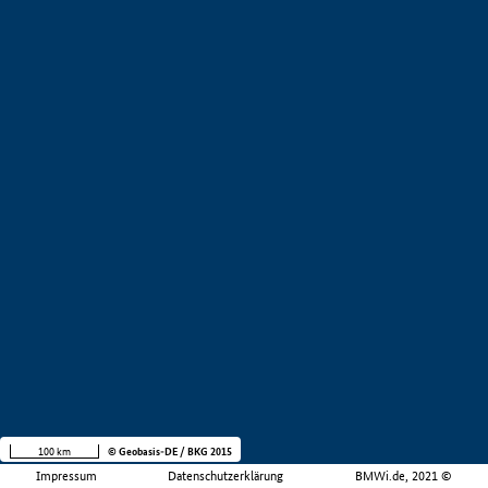
100 km
© Geobasis-DE / BKG 2015
Impressum
Datenschutzerklärung
BMWi.de, 2021 ©