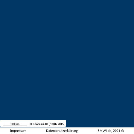
100 km
© Geobasis-DE / BKG 2015
Impressum
Datenschutzerklärung
BMWi.de, 2021 ©