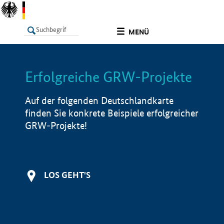
undefined
MENÜ
Erfolgreiche GRW-Projekte
LISTE
Filter
Info
Auf der folgenden Deutschlandkarte
finden Sie konkrete Beispiele erfolgreicher
GRW-Projekte!
LOS GEHT'S