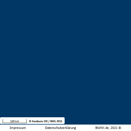
100 km
© Geobasis-DE / BKG 2015
Impressum
Datenschutzerklärung
BMWi.de, 2021 ©