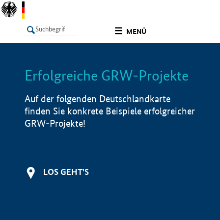
undefined
MENÜ
Erfolgreiche GRW-Projekte
LISTE
Filter
Info
Auf der folgenden Deutschlandkarte
finden Sie konkrete Beispiele erfolgreicher
GRW-Projekte!
LOS GEHT'S