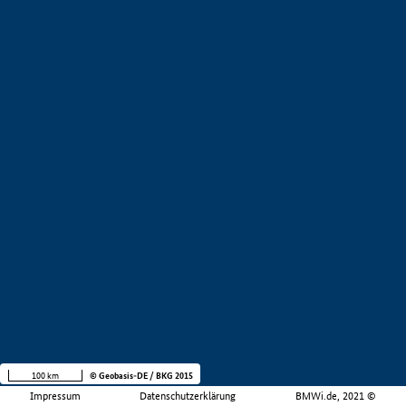
100 km
© Geobasis-DE / BKG 2015
Impressum
Datenschutzerklärung
BMWi.de, 2021 ©