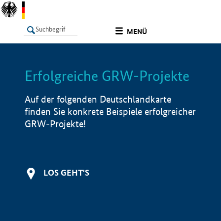
undefined
MENÜ
Erfolgreiche GRW-Projekte
LISTE
Filter
Info
Auf der folgenden Deutschlandkarte
finden Sie konkrete Beispiele erfolgreicher
GRW-Projekte!
LOS GEHT'S