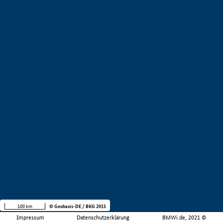
100 km
© Geobasis-DE / BKG 2015
Impressum
Datenschutzerklärung
BMWi.de, 2021 ©