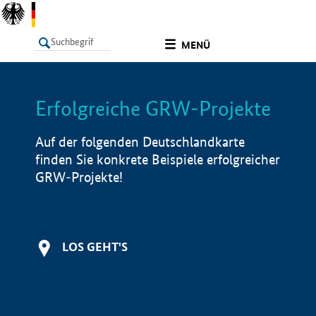
undefined
MENÜ
Erfolgreiche GRW-Projekte
LISTE
Filter
Info
Auf der folgenden Deutschlandkarte
finden Sie konkrete Beispiele erfolgreicher
GRW-Projekte!
LOS GEHT'S