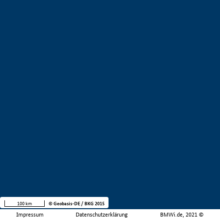
100 km
© Geobasis-DE / BKG 2015
Impressum
Datenschutzerklärung
BMWi.de, 2021 ©