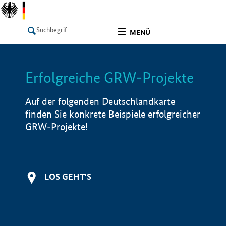
undefined
MENÜ
Erfolgreiche GRW-Projekte
LISTE
Filter
Info
Auf der folgenden Deutschlandkarte
finden Sie konkrete Beispiele erfolgreicher
GRW-Projekte!
LOS GEHT'S