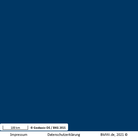
100 km
© Geobasis-DE / BKG 2015
Impressum
Datenschutzerklärung
BMWi.de, 2021 ©