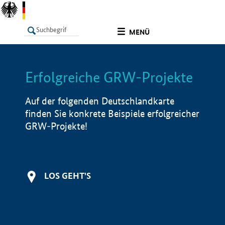
undefined
MENÜ
Erfolgreiche GRW-Projekte
LISTE
Filter
Info
Auf der folgenden Deutschlandkarte
finden Sie konkrete Beispiele erfolgreicher
GRW-Projekte!
LOS GEHT'S