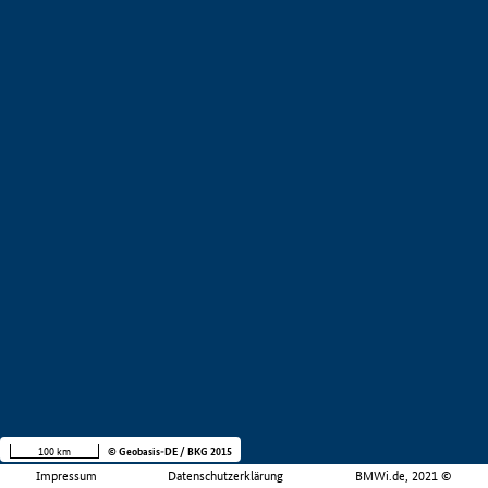
100 km
© Geobasis-DE / BKG 2015
Impressum
Datenschutzerklärung
BMWi.de, 2021 ©