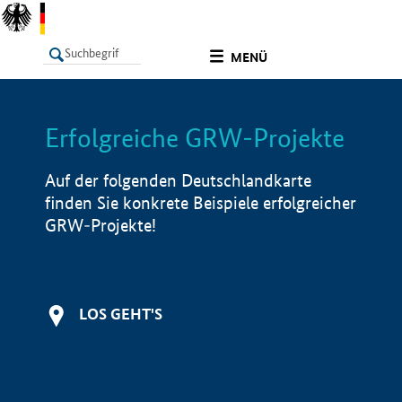
undefined
MENÜ
Erfolgreiche GRW-Projekte
LISTE
Filter
Info
Auf der folgenden Deutschlandkarte
finden Sie konkrete Beispiele erfolgreicher
GRW-Projekte!
LOS GEHT'S