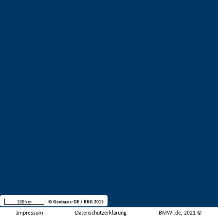
100 km
© Geobasis-DE / BKG 2015
Impressum
Datenschutzerklärung
BMWi.de, 2021 ©