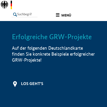
undefined
MENÜ
Erfolgreiche GRW-Projekte
LISTE
Filter
Info
Auf der folgenden Deutschlandkarte
finden Sie konkrete Beispiele erfolgreicher
GRW-Projekte!
LOS GEHT'S