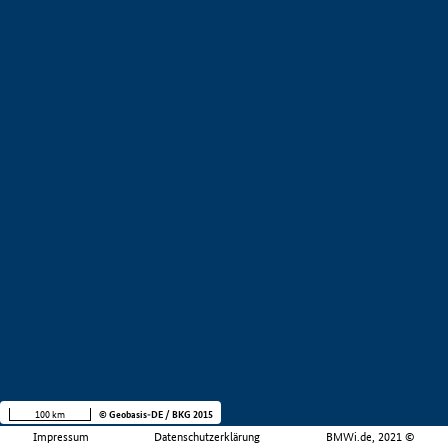
100 km
© Geobasis-DE / BKG 2015
Impressum
Datenschutzerklärung
BMWi.de, 2021 ©