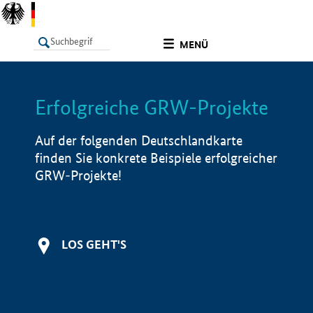
undefined
MENÜ
Erfolgreiche GRW-Projekte
LISTE
Filter
Info
Auf der folgenden Deutschlandkarte
finden Sie konkrete Beispiele erfolgreicher
GRW-Projekte!
LOS GEHT'S