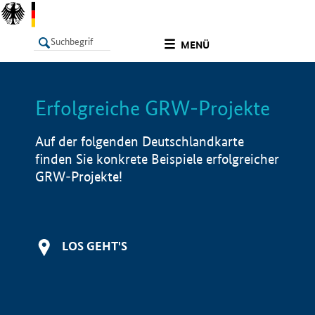
undefined
MENÜ
Erfolgreiche GRW-Projekte
LISTE
Filter
Info
Auf der folgenden Deutschlandkarte
finden Sie konkrete Beispiele erfolgreicher
GRW-Projekte!
LOS GEHT'S