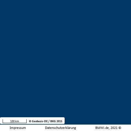
100 km
© Geobasis-DE / BKG 2015
Impressum
Datenschutzerklärung
BMWi.de, 2021 ©