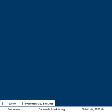
100 km
© Geobasis-DE / BKG 2015
Impressum
Datenschutzerklärung
BMWi.de, 2021 ©