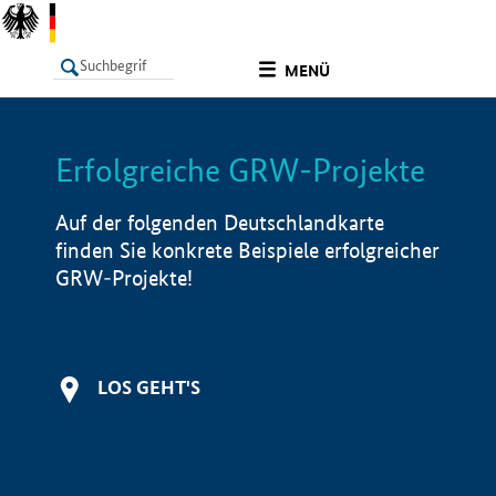
undefined
MENÜ
Erfolgreiche GRW-Projekte
LISTE
Filter
Info
Auf der folgenden Deutschlandkarte
finden Sie konkrete Beispiele erfolgreicher
GRW-Projekte!
LOS GEHT'S