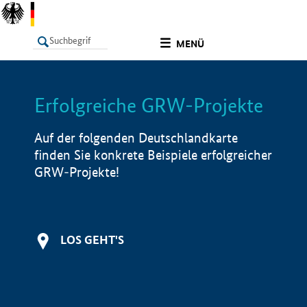
undefined
MENÜ
Erfolgreiche GRW-Projekte
LISTE
Filter
Info
Auf der folgenden Deutschlandkarte
finden Sie konkrete Beispiele erfolgreicher
GRW-Projekte!
LOS GEHT'S