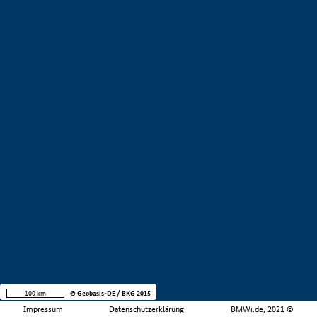
100 km
© Geobasis-DE / BKG 2015
Impressum
Datenschutzerklärung
BMWi.de, 2021 ©