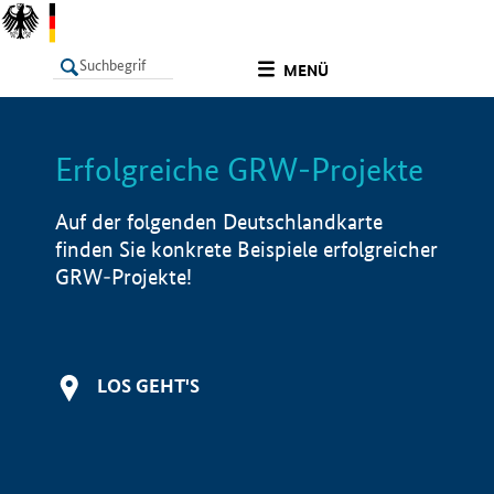
undefined
MENÜ
Erfolgreiche GRW-Projekte
LISTE
Filter
Info
Auf der folgenden Deutschlandkarte
finden Sie konkrete Beispiele erfolgreicher
GRW-Projekte!
LOS GEHT'S