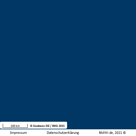
100 km
© Geobasis-DE / BKG 2015
Impressum
Datenschutzerklärung
BMWi.de, 2021 ©