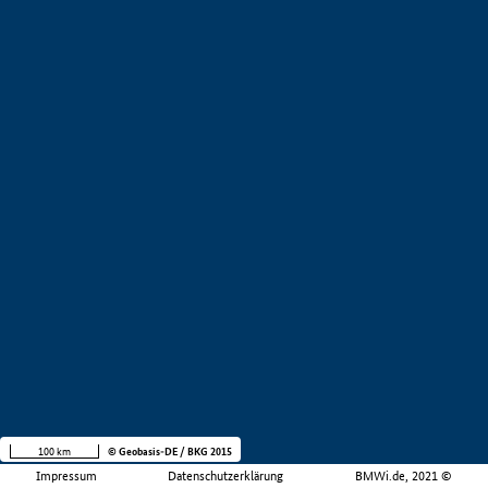
100 km
© Geobasis-DE / BKG 2015
Impressum
Datenschutzerklärung
BMWi.de, 2021 ©