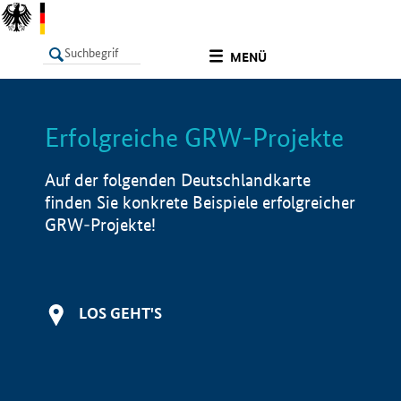
undefined
MENÜ
Erfolgreiche GRW-Projekte
LISTE
Filter
Info
Auf der folgenden Deutschlandkarte
finden Sie konkrete Beispiele erfolgreicher
GRW-Projekte!
LOS GEHT'S