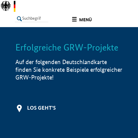
undefined
MENÜ
Erfolgreiche GRW-Projekte
LISTE
Filter
Info
Auf der folgenden Deutschlandkarte
finden Sie konkrete Beispiele erfolgreicher
GRW-Projekte!
LOS GEHT'S