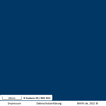
100 km
© Geobasis-DE / BKG 2015
Impressum
Datenschutzerklärung
BMWi.de, 2021 ©