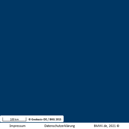
100 km
© Geobasis-DE / BKG 2015
Impressum
Datenschutzerklärung
BMWi.de, 2021 ©