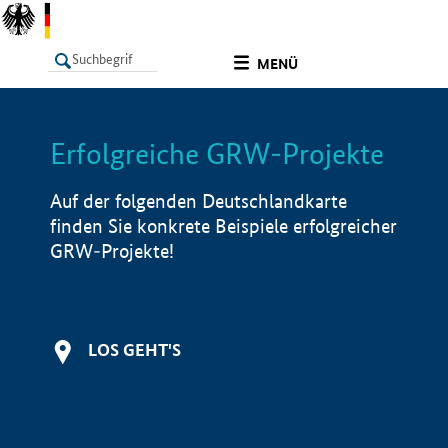
undefined
MENÜ
Erfolgreiche GRW-Projekte
LISTE
Filter
Info
Auf der folgenden Deutschlandkarte
finden Sie konkrete Beispiele erfolgreicher
GRW-Projekte!
LOS GEHT'S