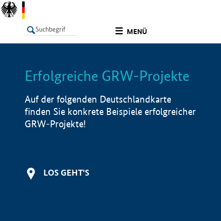
undefined
MENÜ
Erfolgreiche GRW-Projekte
LISTE
Filter
Info
Auf der folgenden Deutschlandkarte
finden Sie konkrete Beispiele erfolgreicher
GRW-Projekte!
LOS GEHT'S