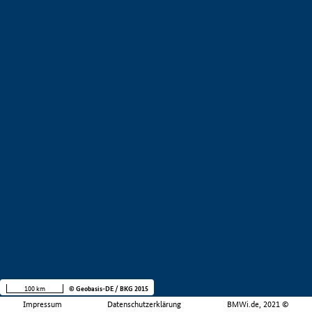
100 km
© Geobasis-DE / BKG 2015
Impressum
Datenschutzerklärung
BMWi.de, 2021 ©