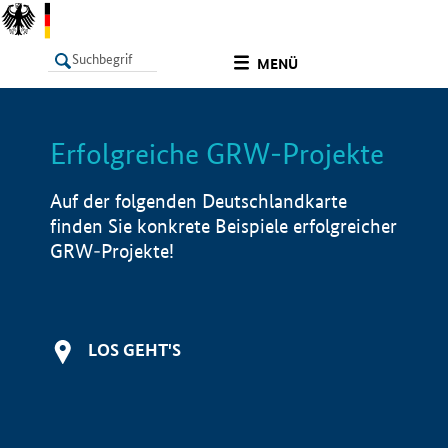
undefined
MENÜ
Erfolgreiche GRW-Projekte
LISTE
Filter
Info
Auf der folgenden Deutschlandkarte
finden Sie konkrete Beispiele erfolgreicher
GRW-Projekte!
LOS GEHT'S