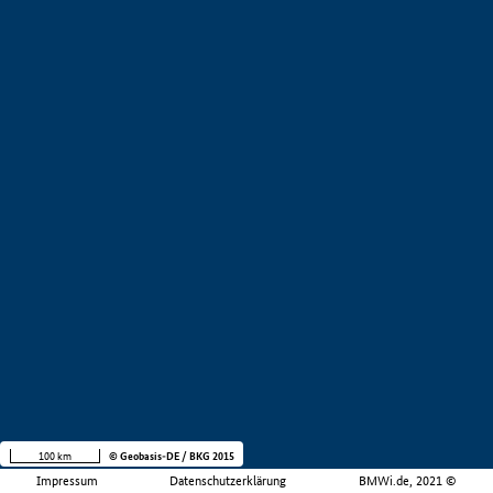
100 km
© Geobasis-DE / BKG 2015
Impressum
Datenschutzerklärung
BMWi.de, 2021 ©