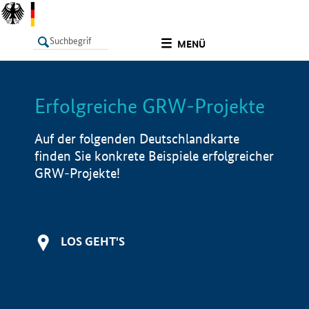
undefined
MENÜ
Erfolgreiche GRW-Projekte
LISTE
Filter
Info
Auf der folgenden Deutschlandkarte
finden Sie konkrete Beispiele erfolgreicher
GRW-Projekte!
LOS GEHT'S