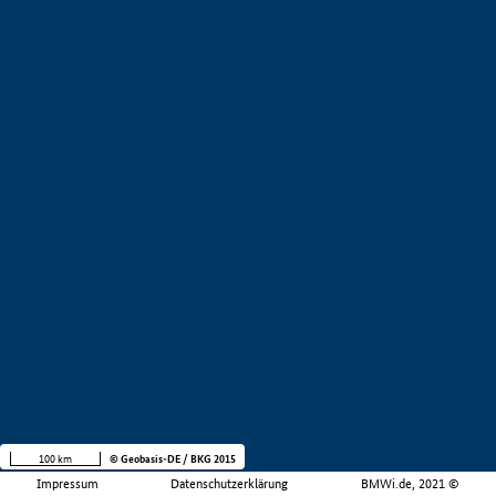
100 km
© Geobasis-DE / BKG 2015
Impressum
Datenschutzerklärung
BMWi.de, 2021 ©