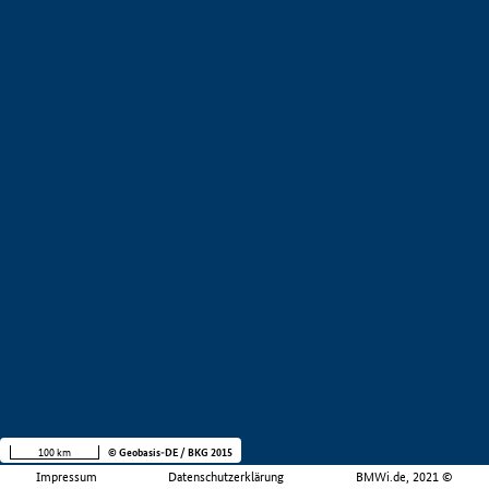
100 km
© Geobasis-DE / BKG 2015
Impressum
Datenschutzerklärung
BMWi.de, 2021 ©