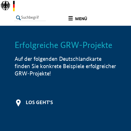
undefined
MENÜ
Erfolgreiche GRW-Projekte
LISTE
Filter
Info
Auf der folgenden Deutschlandkarte
finden Sie konkrete Beispiele erfolgreicher
GRW-Projekte!
LOS GEHT'S