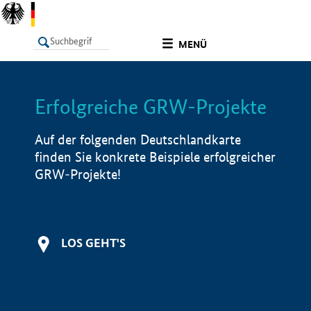
undefined
MENÜ
Erfolgreiche GRW-Projekte
LISTE
Filter
Info
Auf der folgenden Deutschlandkarte
finden Sie konkrete Beispiele erfolgreicher
GRW-Projekte!
LOS GEHT'S