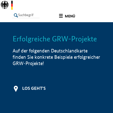
undefined
MENÜ
Erfolgreiche GRW-Projekte
LISTE
Filter
Info
Auf der folgenden Deutschlandkarte
finden Sie konkrete Beispiele erfolgreicher
GRW-Projekte!
LOS GEHT'S