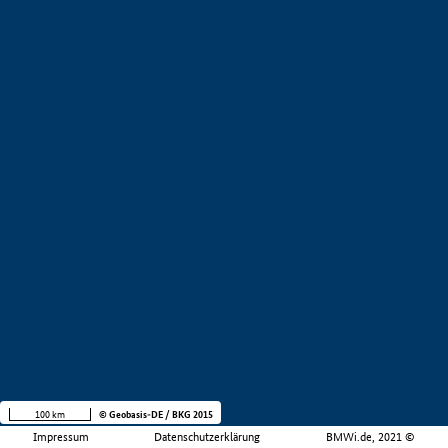
100 km
© Geobasis-DE / BKG 2015
Impressum
Datenschutzerklärung
BMWi.de, 2021 ©