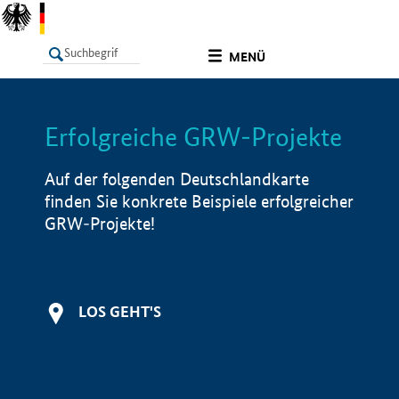
undefined
MENÜ
Erfolgreiche GRW-Projekte
LISTE
Filter
Info
Auf der folgenden Deutschlandkarte
finden Sie konkrete Beispiele erfolgreicher
GRW-Projekte!
LOS GEHT'S