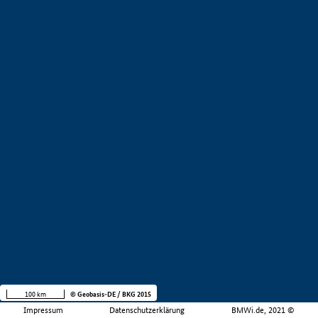
100 km
© Geobasis-DE / BKG 2015
Impressum
Datenschutzerklärung
BMWi.de, 2021 ©