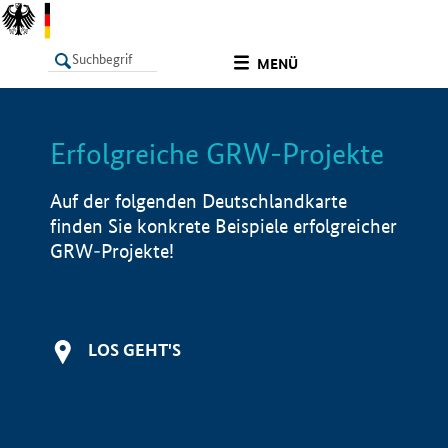
undefined
MENÜ
Erfolgreiche GRW-Projekte
LISTE
Filter
Info
Auf der folgenden Deutschlandkarte
finden Sie konkrete Beispiele erfolgreicher
GRW-Projekte!
LOS GEHT'S