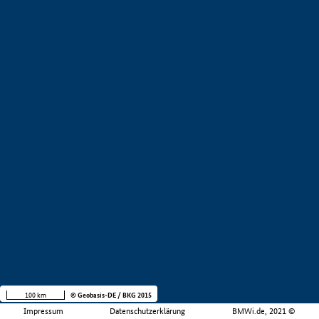
100 km
© Geobasis-DE / BKG 2015
Impressum
Datenschutzerklärung
BMWi.de, 2021 ©