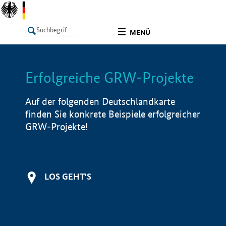
undefined
MENÜ
Erfolgreiche GRW-Projekte
LISTE
Filter
Info
Auf der folgenden Deutschlandkarte
finden Sie konkrete Beispiele erfolgreicher
GRW-Projekte!
LOS GEHT'S