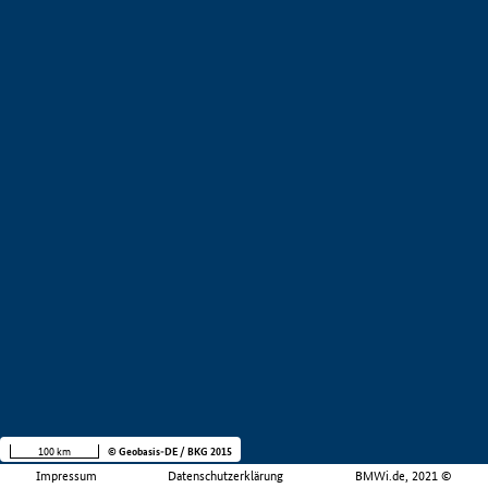
100 km
© Geobasis-DE / BKG 2015
Impressum
Datenschutzerklärung
BMWi.de, 2021 ©