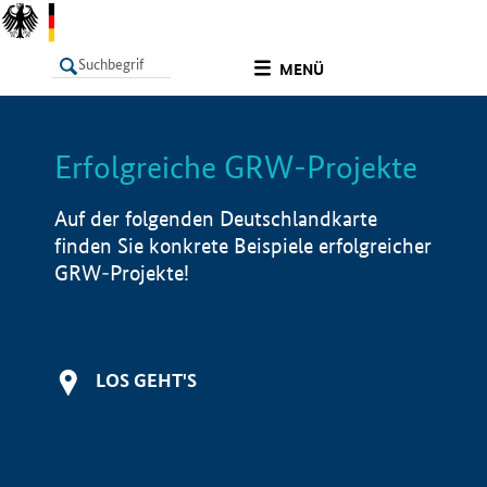
undefined
MENÜ
Erfolgreiche GRW-Projekte
LISTE
Filter
Info
Auf der folgenden Deutschlandkarte
finden Sie konkrete Beispiele erfolgreicher
GRW-Projekte!
LOS GEHT'S