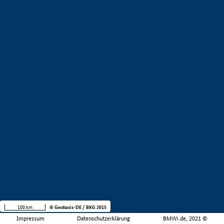
100 km
© Geobasis-DE / BKG 2015
Impressum
Datenschutzerklärung
BMWi.de, 2021 ©