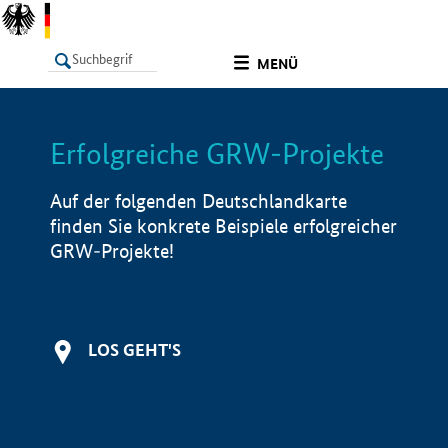
undefined
MENÜ
Erfolgreiche GRW-Projekte
LISTE
Filter
Info
Auf der folgenden Deutschlandkarte
finden Sie konkrete Beispiele erfolgreicher
GRW-Projekte!
LOS GEHT'S