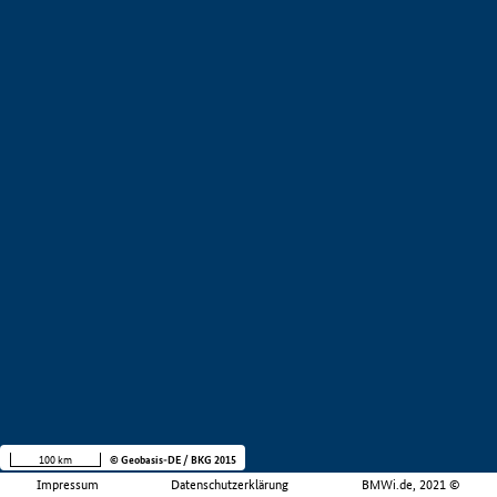
100 km
© Geobasis-DE / BKG 2015
Impressum
Datenschutzerklärung
BMWi.de, 2021 ©