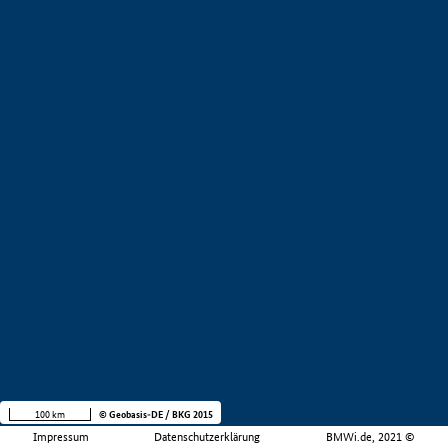
100 km
© Geobasis-DE / BKG 2015
Impressum
Datenschutzerklärung
BMWi.de, 2021 ©