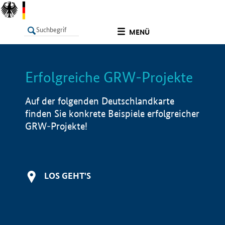
undefined
MENÜ
Erfolgreiche GRW-Projekte
LISTE
Filter
Info
Auf der folgenden Deutschlandkarte
finden Sie konkrete Beispiele erfolgreicher
GRW-Projekte!
LOS GEHT'S