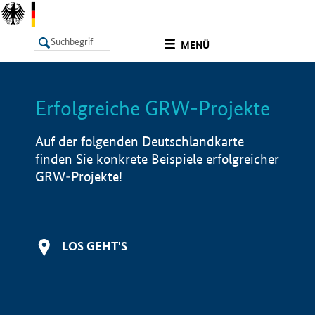
undefined
MENÜ
Erfolgreiche GRW-Projekte
LISTE
Filter
Info
Auf der folgenden Deutschlandkarte
finden Sie konkrete Beispiele erfolgreicher
GRW-Projekte!
LOS GEHT'S