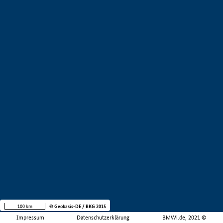
100 km
© Geobasis-DE / BKG 2015
Impressum
Datenschutzerklärung
BMWi.de, 2021 ©