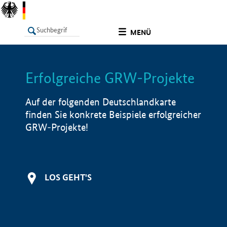
undefined
MENÜ
Erfolgreiche GRW-Projekte
LISTE
Filter
Info
Auf der folgenden Deutschlandkarte
finden Sie konkrete Beispiele erfolgreicher
GRW-Projekte!
LOS GEHT'S