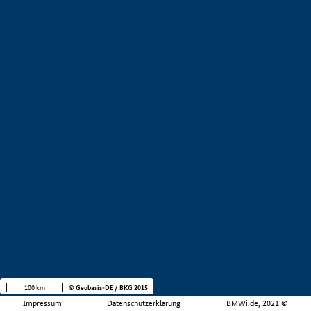
100 km
© Geobasis-DE / BKG 2015
Impressum
Datenschutzerklärung
BMWi.de, 2021 ©