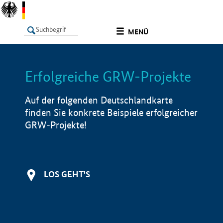
undefined
MENÜ
Erfolgreiche GRW-Projekte
LISTE
Filter
Info
Auf der folgenden Deutschlandkarte
finden Sie konkrete Beispiele erfolgreicher
GRW-Projekte!
LOS GEHT'S