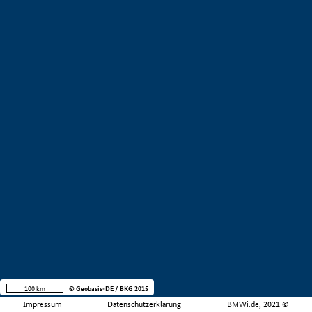
100 km
© Geobasis-DE / BKG 2015
Impressum
Datenschutzerklärung
BMWi.de, 2021 ©