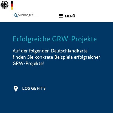
undefined
MENÜ
Erfolgreiche GRW-Projekte
LISTE
Filter
Info
Auf der folgenden Deutschlandkarte
finden Sie konkrete Beispiele erfolgreicher
GRW-Projekte!
LOS GEHT'S