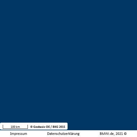
100 km
© Geobasis-DE / BKG 2015
Impressum
Datenschutzerklärung
BMWi.de, 2021 ©