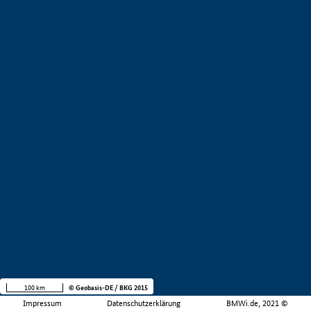
100 km
© Geobasis-DE / BKG 2015
Impressum
Datenschutzerklärung
BMWi.de, 2021 ©