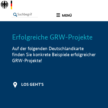
undefined
MENÜ
Erfolgreiche GRW-Projekte
LISTE
Filter
Info
Auf der folgenden Deutschlandkarte
finden Sie konkrete Beispiele erfolgreicher
GRW-Projekte!
LOS GEHT'S