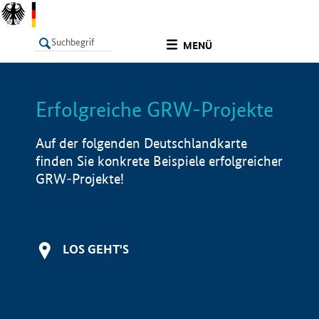
undefined
MENÜ
Erfolgreiche GRW-Projekte
LISTE
Filter
Info
Auf der folgenden Deutschlandkarte
finden Sie konkrete Beispiele erfolgreicher
GRW-Projekte!
LOS GEHT'S