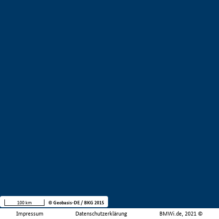
100 km
© Geobasis-DE / BKG 2015
Impressum
Datenschutzerklärung
BMWi.de, 2021 ©