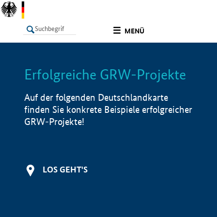
undefined
MENÜ
Erfolgreiche GRW-Projekte
LISTE
Filter
Info
Auf der folgenden Deutschlandkarte
finden Sie konkrete Beispiele erfolgreicher
GRW-Projekte!
LOS GEHT'S