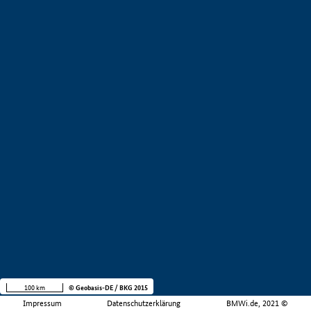
100 km
© Geobasis-DE / BKG 2015
Impressum
Datenschutzerklärung
BMWi.de, 2021 ©