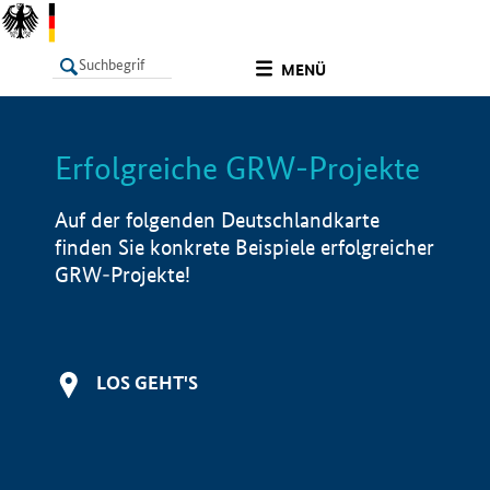
undefined
MENÜ
Erfolgreiche GRW-Projekte
LISTE
Filter
Info
Auf der folgenden Deutschlandkarte
finden Sie konkrete Beispiele erfolgreicher
GRW-Projekte!
LOS GEHT'S