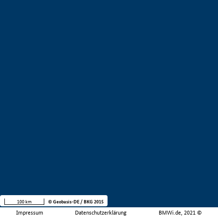
100 km
© Geobasis-DE / BKG 2015
Impressum
Datenschutzerklärung
BMWi.de, 2021 ©