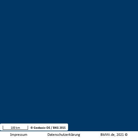
100 km
© Geobasis-DE / BKG 2015
Impressum
Datenschutzerklärung
BMWi.de, 2021 ©