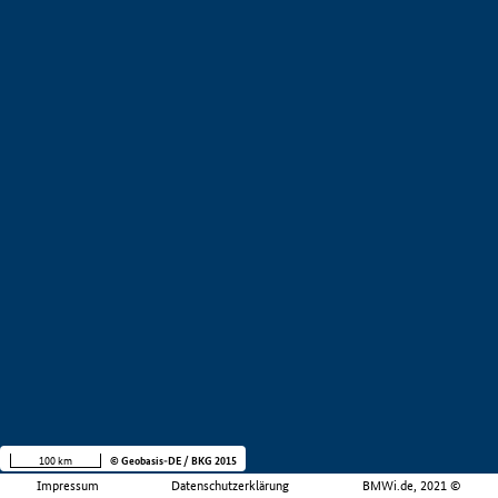
100 km
© Geobasis-DE / BKG 2015
Impressum
Datenschutzerklärung
BMWi.de, 2021 ©