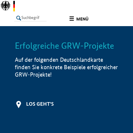
undefined
MENÜ
Erfolgreiche GRW-Projekte
LISTE
Filter
Info
Auf der folgenden Deutschlandkarte
finden Sie konkrete Beispiele erfolgreicher
GRW-Projekte!
LOS GEHT'S