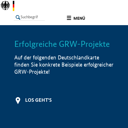
undefined
MENÜ
Erfolgreiche GRW-Projekte
LISTE
Filter
Info
Auf der folgenden Deutschlandkarte
finden Sie konkrete Beispiele erfolgreicher
GRW-Projekte!
LOS GEHT'S