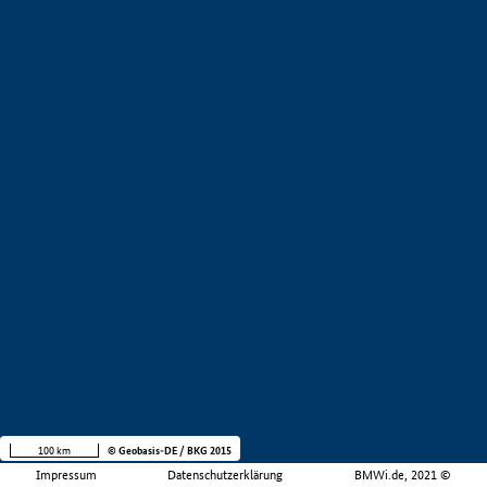
100 km
© Geobasis-DE / BKG 2015
Impressum
Datenschutzerklärung
BMWi.de, 2021 ©