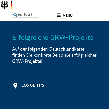
undefined
MENÜ
Erfolgreiche GRW-Projekte
LISTE
Filter
Info
Auf der folgenden Deutschlandkarte
finden Sie konkrete Beispiele erfolgreicher
GRW-Projekte!
LOS GEHT'S