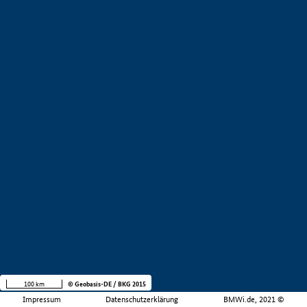
100 km
© Geobasis-DE / BKG 2015
Impressum
Datenschutzerklärung
BMWi.de, 2021 ©