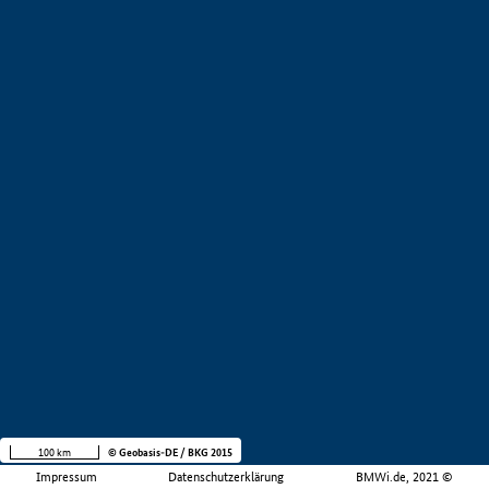
100 km
© Geobasis-DE / BKG 2015
Impressum
Datenschutzerklärung
BMWi.de, 2021 ©