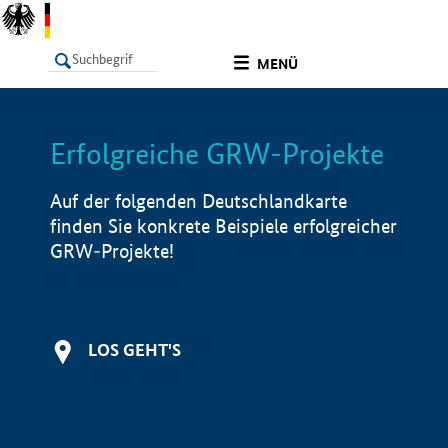
undefined
MENÜ
Erfolgreiche GRW-Projekte
LISTE
Filter
Info
Auf der folgenden Deutschlandkarte
finden Sie konkrete Beispiele erfolgreicher
GRW-Projekte!
LOS GEHT'S