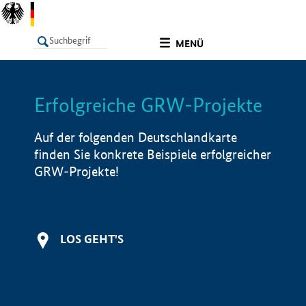
undefined
MENÜ
Erfolgreiche GRW-Projekte
LISTE
Filter
Info
Auf der folgenden Deutschlandkarte
finden Sie konkrete Beispiele erfolgreicher
GRW-Projekte!
LOS GEHT'S