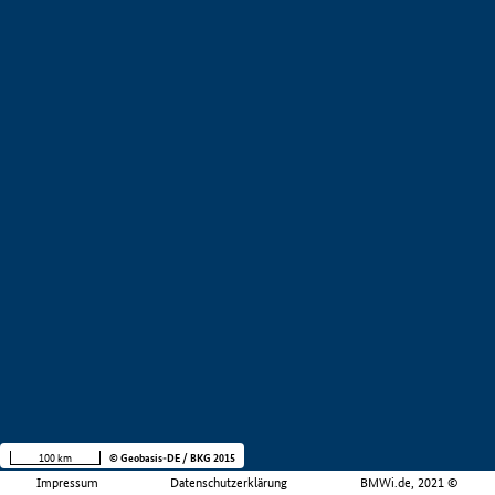
100 km
© Geobasis-DE / BKG 2015
Impressum
Datenschutzerklärung
BMWi.de, 2021 ©